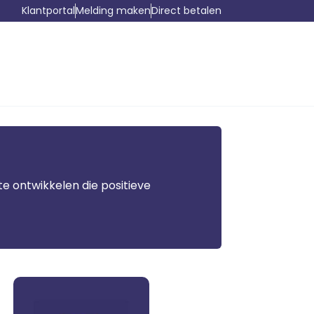
Klantportal
Melding maken
Direct betalen
te ontwikkelen die positieve