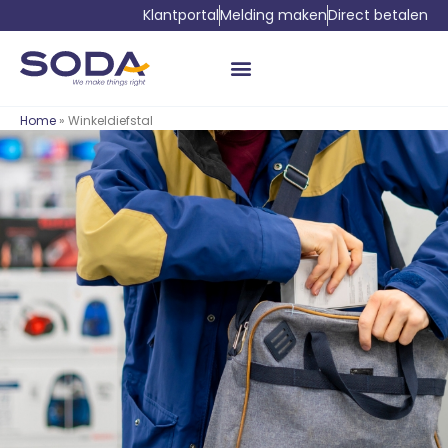
Klantportal
Melding maken
Direct betalen
Home
» Winkeldiefstal