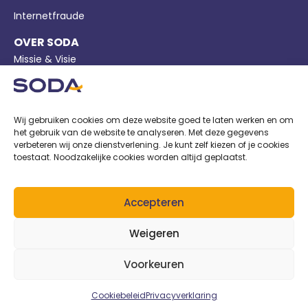
Internetfraude
OVER SODA
Missie & Visie
Bedrijfsgegevens
Pers
Wij gebruiken cookies om deze website goed te laten werken en om
Nieuws
het gebruik van de website te analyseren. Met deze gegevens
verbeteren wij onze dienstverlening. Je kunt zelf kiezen of je cookies
Privacy
toestaat. Noodzakelijke cookies worden altijd geplaatst.
Cookiebeleid
Voorwaarden
Accepteren
AANGESLOTEN BIJ
Weigeren
Voorkeuren
Cookiebeleid
Privacyverklaring