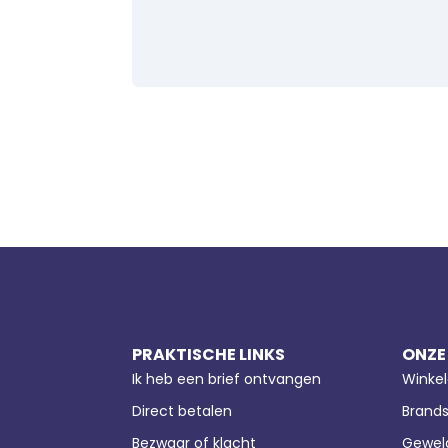
PRAKTISCHE LINKS
ONZE
Ik heb een brief ontvangen
Winkel
Direct betalen
Brands
Bezwaar of klacht
Geweld