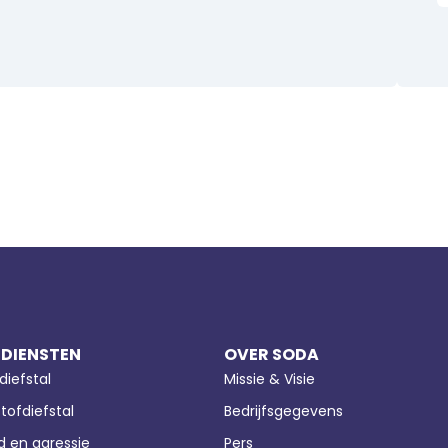
 DIENSTEN
OVER SODA
diefstal
Missie & Visie
tofdiefstal
Bedrijfsgegevens
 en agressie
Pers