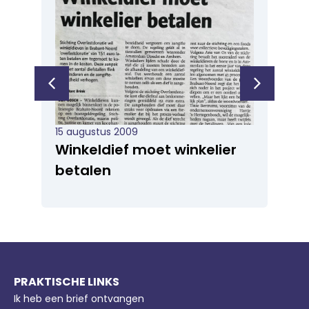
15 augustus 2009
28
Winkeldief moet winkelier
Z
betalen
w
PRAKTISCHE LINKS
Ik heb een brief ontvangen