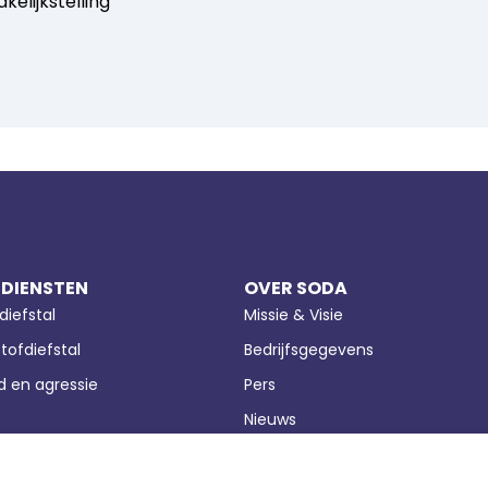
elijkstelling
 DIENSTEN
OVER SODA
diefstal
Missie & Visie
tofdiefstal
Bedrijfsgegevens
 en agressie
Pers
Nieuws
eringsfraude
Privacy