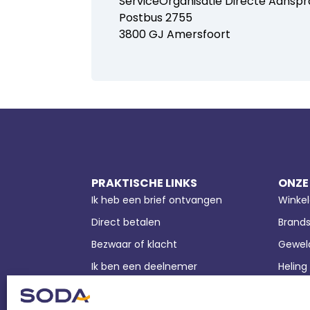
ServiceOrganisatie Directe Aansprak
Postbus 2755
3800 GJ Amersfoort
PRAKTISCHE LINKS
ONZE
Ik heb een brief ontvangen
Winkel
Direct betalen
Brands
Bezwaar of klacht
Geweld
Ik ben een deelnemer
Heling
Inloggen klantportal
Verzek