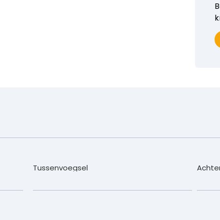
B
k
Tussenvoegsel
Achte