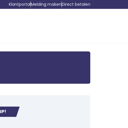
Klantportal
Melding maken
Direct betalen
IP!