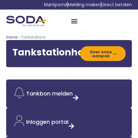
Klantportal
Melding maken
Direct betalen
Home
» Tankstations
Tankstationhouder
Over onze
aanpak
Tankbon melden
Inloggen portal