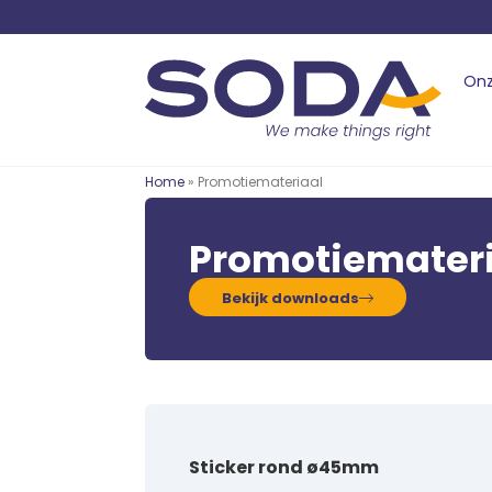
Onz
Home
» Promotiemateriaal
Promotiemateri
Bekijk downloads
Sticker rond ø45mm