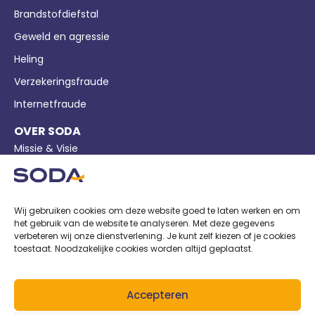
Brandstofdiefstal
Geweld en agressie
Heling
Verzekeringsfraude
Internetfraude
OVER SODA
Missie & Visie
Bedrijfsgegevens
Pers
Wij gebruiken cookies om deze website goed te laten werken en om
Nieuws
het gebruik van de website te analyseren. Met deze gegevens
verbeteren wij onze dienstverlening. Je kunt zelf kiezen of je cookies
Privacy
toestaat. Noodzakelijke cookies worden altijd geplaatst.
Cookiebeleid
Voorwaarden
Accepteren
AANGESLOTEN BIJ