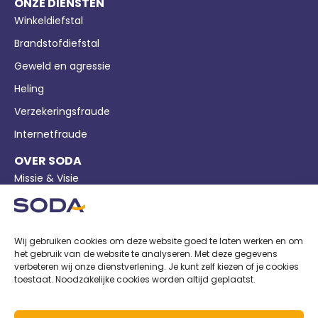
ONZE DIENSTEN
Winkeldiefstal
Brandstofdiefstal
Geweld en agressie
Heling
Verzekeringsfraude
Internetfraude
OVER SODA
Missie & Visie
Bedrijfsgegevens
Pers
Wij gebruiken cookies om deze website goed te laten werken en om
Nieuws
het gebruik van de website te analyseren. Met deze gegevens
verbeteren wij onze dienstverlening. Je kunt zelf kiezen of je cookies
Privacy
toestaat. Noodzakelijke cookies worden altijd geplaatst.
Cookiebeleid
Voorwaarden