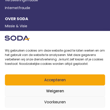
Verzekeringsfraude
Internetfraude
OVER SODA
Missie & Visie
Bedrijfsgegevens
Pers
Nieuws
Wij gebruiken cookies om deze website goed te laten werken en om
het gebruik van de website te analyseren. Met deze gegevens
Privacy
verbeteren wij onze dienstverlening. Je kunt zelf kiezen of je cookies
toestaat. Noodzakelijke cookies worden altijd geplaatst.
Cookiebeleid
Voorwaarden
Accepteren
AANGESLOTEN BIJ
Weigeren
Voorkeuren