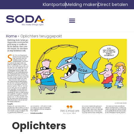
Klantportal
Melding maken
Direct betalen
Home
» Oplichters teruggepakt
Oplichters