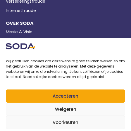
Verzekeringsfraude
Internetfraude
OVER SODA
Missie & Visie
Bedrijfsgegevens
Pers
Nieuws
Wij gebruiken cookies om deze website goed te laten werken en om
het gebruik van de website te analyseren. Met deze gegevens
Privacy
verbeteren wij onze dienstverlening. Je kunt zelf kiezen of je cookies
toestaat. Noodzakelijke cookies worden altijd geplaatst.
Cookiebeleid
Voorwaarden
Accepteren
AANGESLOTEN BIJ
Weigeren
Voorkeuren