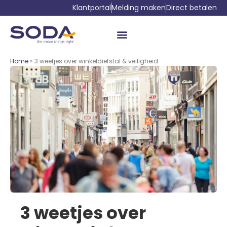
Klantportal
Melding maken
Direct betalen
Home
» 3 weetjes over winkeldiefstal & veiligheid
3 weetjes over