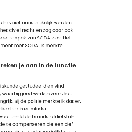
halers niet aansprakelijk werden
 het civiel recht en zag daar ook
 deze aanpak van SODA was. Het
moment met SODA. Ik merkte
eken je aan in de functie
rijfskunde gestudeerd en vind
ien, waarbij goed werkgeverschap
jk. Bij de politie merkte ik dat er,
ierdoor is er minder
 voorbeeld de brandstofdiefstal-
ade te compenseren die een dief
 op zijn verantwoordelijkheid en