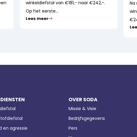
een
winkeldiefstal van €181,- naar €242,-.
Na 
Op het eerste...
win
Lees meer
€24
Le
 DIENSTEN
OVER SODA
diefstal
Missie & Visie
tofdiefstal
Bedrijfsgegevens
 en agressie
Pers