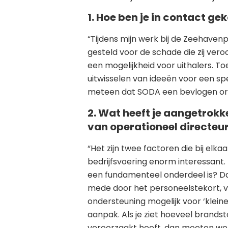
1. Hoe ben je in contact 
“Tijdens mijn werk bij de Zeehavenp
gesteld voor de schade die zij veroo
een mogelijkheid voor uithalers. T
uitwisselen van ideeën voor een s
meteen dat SODA een bevlogen orga
2. Wat heeft je aangetrokk
van operationeel directeu
“Het zijn twee factoren die bij elk
bedrijfsvoering enorm interessant.
een fundamenteel onderdeel is? Daar
mede door het personeelstekort, v
ondersteuning mogelijk voor ‘klein
aanpak. Als je ziet hoeveel brand
veroorzaakt heeft, dan moeten we