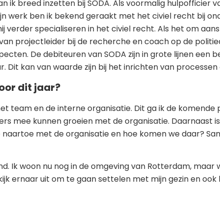
an ik breed inzetten bij SODA. Als voormalig hulpofficier va
jn werk ben ik bekend geraakt met het civiel recht bij on
ij verder specialiseren in het civiel recht. Als het om a
 van projectleider bij de recherche en coach op de politie
pecten. De debiteuren van SODA zijn in grote lijnen een 
. Dit kan van waarde zijn bij het inrichten van processen
oor dit jaar?
het team en de interne organisatie. Dit ga ik de komende 
rs mee kunnen groeien met de organisatie. Daarnaast is e
we naartoe met de organisatie en hoe komen we daar? Sa
and. Ik woon nu nog in de omgeving van Rotterdam, maar 
ijk ernaar uit om te gaan settelen met mijn gezin en ook