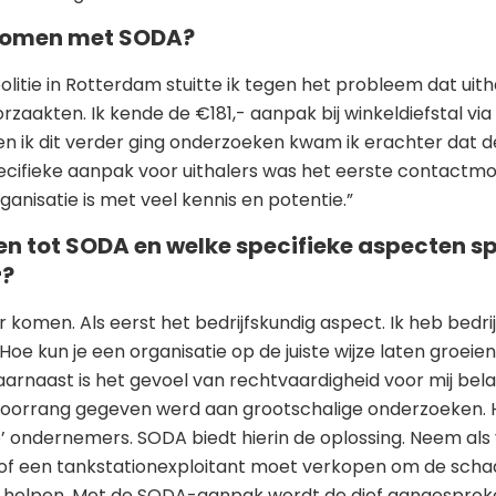
gekomen met SODA?
olitie in Rotterdam stuitte ik tegen het probleem dat uit
rzaakten. Ik kende de €181,- aanpak bij winkeldiefstal via
oen ik dit verder ging onderzoeken kwam ik erachter dat
pecifieke aanpak voor uithalers was het eerste contact
nisatie is met veel kennis en potentie.”
en tot SODA en welke specifieke aspecten spr
r?
aar komen. Als eerst het bedrijfskundig aspect. Ik heb bed
 Hoe kun je een organisatie op de juiste wijze laten groe
naast is het gevoel van rechtvaardigheid voor mij belangri
oorrang gegeven werd aan grootschalige onderzoeken. H
e’ ondernemers. SODA biedt hierin de oplossing. Neem als
stof een tankstationexploitant moet verkopen om de sch
 helpen. Met de SODA-aanpak wordt de dief aangesproken