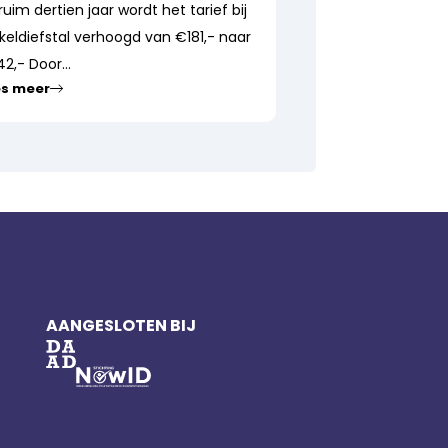
ruim dertien jaar wordt het tarief bij
keldiefstal verhoogd van €181,- naar
2,- Door...
es meer
AANGESLOTEN BIJ